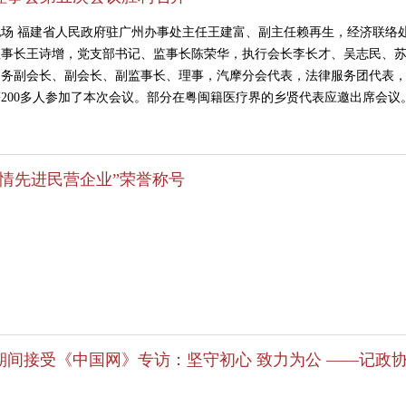
现场 福建省人民政府驻广州办事处主任王建富、副主任赖再生，经济联络
理事长王诗增，党支部书记、监事长陈荣华，执行会长李长才、吴志民、
常务副会长、副会长、副监事长、理事，汽摩分会代表，法律服务团代表
200多人参加了本次会议。部分在粤闽籍医疗界的乡贤代表应邀出席会议
情先进民营企业”荣誉称号
期间接受《中国网》专访：坚守初心 致力为公 ——记政