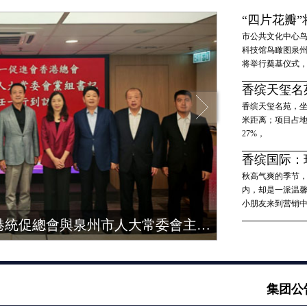
“四片花瓣”
市公共文化中心鸟
科技馆鸟瞰图泉州
将举行奠基仪式，
香缤天玺名
香缤天玺名苑，坐
米距离；项目占地约
27%，
香缤国际：环
秋高气爽的季节
内，却是一派温
小朋友来到营销中心
集團董事局主席許明金出席香港統促總會與泉州市人大常委會主任徐華一行座談
许明金主席
集团公