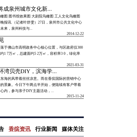
将成泉州城市文化新...
瞰图 图书馆效果图 大剧院鸟瞰图 工人文化鸟瞰图
晚报讯 （记者叶舒雯）27日，泉州市公共文化中心
未来，泉州科技与...
2014-12-22
苑
落于佛山市高明政务中心核心位置，与区政府仅300
1 7万㎡，总建面约5 2万㎡，容积率3 0，绿化率
2021-03-31
湾贝壳DIY，滨海学...
，东海的风带着丝丝凉意。而在香缤国际的营销中心
馨的景象。今日下午两点半开始，便陆续有客户带着
内，参与亲子DIY主题活动，...
2015-11-24
参加香港友好协进会“走基层·送温暖”双节慰问活动
告
香缤资讯
行业新闻
媒体关注