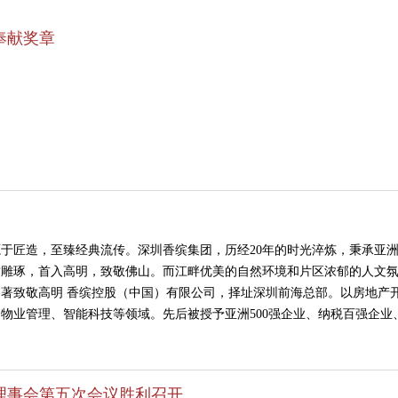
奉献奖章
于匠造，至臻经典流传。深圳香缤集团，历经20年的时光淬炼，秉承亚洲
质雕琢，首入高明，致敬佛山。而江畔优美的自然环境和片区浓郁的人文
臻著致敬高明 香缤控股（中国）有限公司，择址深圳前海总部。以房地产
物业管理、智能科技等领域。先后被授予亚洲500强企业、纳税百强企业
理事会第五次会议胜利召开