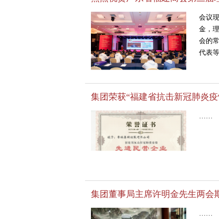
会议
金，
会的
代表等
集团荣获“福建省抗击新冠肺炎疫
……
集团董事局主席许明金先生两会
……