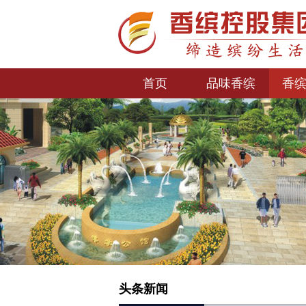
首页
品味香缤
香
1
2
3
头条新闻